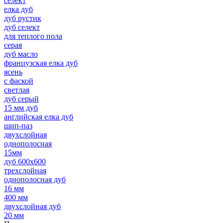
селект
елка дуб
дуб рустик
дуб селект
для теплого пола
серая
дуб масло
французская елка дуб
ясень
с фаской
светлая
дуб серый
15 мм дуб
английская елка дуб
шип-паз
двухслойная
однополосная
15мм
дуб 600х600
трехслойная
однополосная дуб
16 мм
400 мм
двухслойная дуб
20 мм