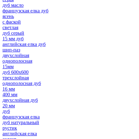
дуб масло
французская елка дуб
ясень
с фаской
светлая
дуб серый
15 мм дуб
английская елка дуб
шип-паз
двухслойная
однополосная
15мм
дуб 600х600
трехслойная
однополосная дуб
16 мм
400 мм
двухслойная дуб
20 мм
дуб
французская елка
дуб натуральный
рустик
английская елка