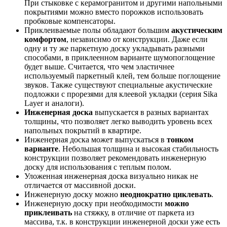
При стыковке с керамогранитом и другими напольными
покрытиями можно вместо порожков использовать
пробковые компенсаторы.
Приклеиваемые полы обладают большим
акустическим
комфортом
, независимо от конструкции. Даже если
одну и ту же паркетную доску укладывать разными
способами, в приклеенном варианте шумопоглощение
будет выше. Считается, что чем эластичнее
используемый паркетный клей, тем больше поглощение
звуков. Также существуют специальные акустические
подложки с прорезями для клеевой укладки (серия Sika
Layer и аналоги).
Инженерная доска
выпускается в разных вариантах
толщины, что позволяет легко выводить уровень всех
напольных покрытий в квартире.
Инженерная доска может выпускаться в
тонком
варианте
. Небольшая толщина и высокая стабильность
конструкции позволяет рекомендовать инженерную
доску для использования с теплым полом.
Уложенная инженерная доска визуально никак не
отличается от массивной доски.
Инженерную доску можно
неоднократно циклевать
.
Инженерную доску при необходимости
можно
приклеивать
на стяжку, в отличие от паркета из
массива, т.к. в конструкции инженерной доски уже есть